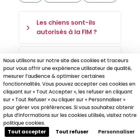
Les chiens sont-ils
autorisés à la FIM ?
Les PMR payent-ils pour
Nous utilisons sur notre site des cookies et traceurs
entrer à la Foire ?
pour vous offrir une expérience utilisateur de qualité,
mesurer l’audience & optimiser certaines
fonctionnalités. Vous pouvez accepter ces cookies en
cliquant sur « Tout Accepter », les refuser en cliquant
Où acheter mes billets
sur « Tout Refuser » ou cliquer sur « Personnaliser »
pour la FIM ?
A propos des cookies sur ce site
pour gérer vos préférences. Si vous souhaitez obtenir
Ce site utilise des cookies visant à améliorer votre
plus d’informations sur les cookies utilisés, visitez notre
expérience.
politique cookies.
Quel est le programme
Tout accepter
Tout refuser
Personnaliser
de la FIM ?