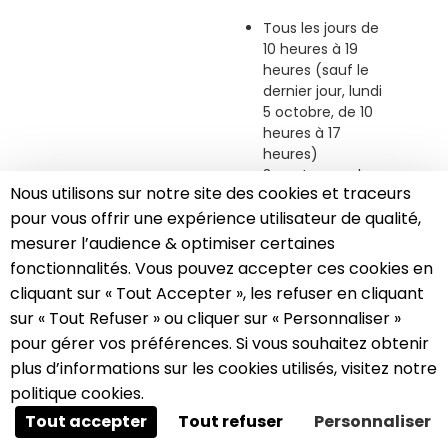
Tous les jours de
10 heures à 19
heures (sauf le
dernier jour, lundi
5 octobre, de 10
heures à 17
heures)
3 nocturnes : le
Nous utilisons sur notre site des cookies et traceurs
samedi 26
pour vous offrir une expérience utilisateur de qualité,
septembre, le
vendredi 2 et le
mesurer l’audience & optimiser certaines
samedi 3
fonctionnalités. Vous pouvez accepter ces cookies en
octobre, de 10
cliquant sur « Tout Accepter », les refuser en cliquant
heures à 22
sur « Tout Refuser » ou cliquer sur « Personnaliser »
heures
A propos des cookies sur ce site
pour gérer vos préférences. Si vous souhaitez obtenir
Ce site utilise des cookies visant à améliorer votre
plus d’informations sur les cookies utilisés, visitez notre
Tarifs
expérience.
politique cookies.
Tout accepter
Tout refuser
Personnaliser
Entrée adultes
:
8,50 €