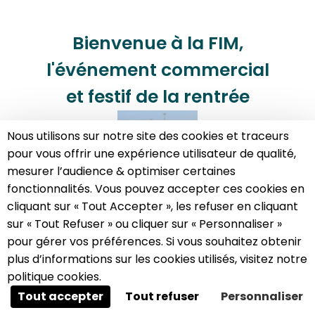
Bienvenue à la FIM,
l'événement commercial
et festif de la rentrée
Nous utilisons sur notre site des cookies et traceurs
pour vous offrir une expérience utilisateur de qualité,
mesurer l’audience & optimiser certaines
fonctionnalités. Vous pouvez accepter ces cookies en
cliquant sur « Tout Accepter », les refuser en cliquant
sur « Tout Refuser » ou cliquer sur « Personnaliser »
Flâner entre les univers de la maison, découvrir
A propos des cookies sur ce site
des saveurs venues d'ailleurs, assister à des
pour gérer vos préférences. Si vous souhaitez obtenir
Ce site utilise des cookies visant à améliorer votre
animations, explorer l'exposition immersive
plus d’informations sur les cookies utilisés, visitez notre
expérience.
"Cap sur le Pacifique"...
politique cookies.
Tout accepter
Tout refuser
Personnaliser
Pendant 11 jours, la Foire de Metz réunit tout ce
qui fait un grand événement populaire dans