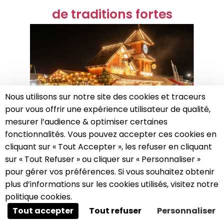
de traditions fortes
Nous utilisons sur notre site des cookies et traceurs
pour vous offrir une expérience utilisateur de qualité,
mesurer l’audience & optimiser certaines
fonctionnalités. Vous pouvez accepter ces cookies en
cliquant sur « Tout Accepter », les refuser en cliquant
Au programme notamment :
sur « Tout Refuser » ou cliquer sur « Personnaliser »
A propos des cookies sur ce site
Trophée Cristal Michel Roth
2026 :
pour gérer vos préférences. Si vous souhaitez obtenir
Remise des prix prévue samedi 3
Ce site utilise des cookies visant à améliorer votre
plus d’informations sur les cookies utilisés, visitez notre
octobre à 17 heures, en présence de
expérience.
politique cookies.
Michel Roth
Tout accepter
Tout refuser
Personnaliser
Mirabelle d’Or
2026 : Remise des prix
prévue samedi 3 octobre à 17 heures, en